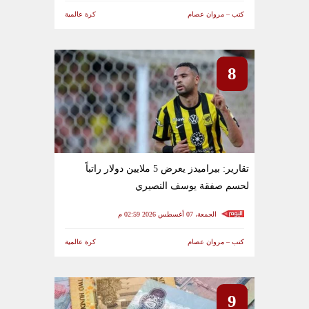
كتب – مروان عصام
كرة عالمية
8
تقارير: بيراميدز يعرض 5 ملايين دولار راتباً
لحسم صفقة يوسف النصيري
الجمعة، 07 أغسطس 2026 02:59 م
كتب – مروان عصام
كرة عالمية
9