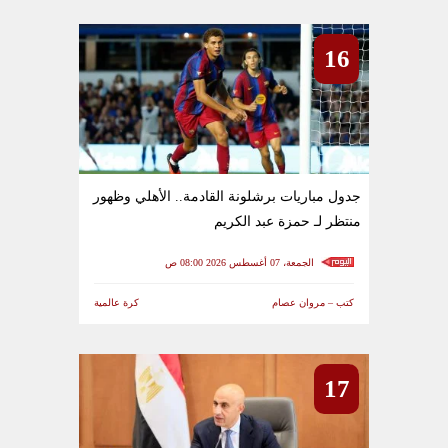
16
جدول مباريات برشلونة القادمة.. الأهلي وظهور
منتظر لـ حمزة عبد الكريم
الجمعة، 07 أغسطس 2026 08:00 ص
كتب – مروان عصام
كرة عالمية
17