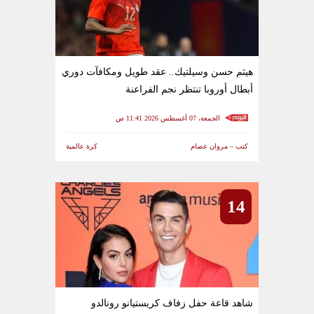
هيثم حسن وسيلتيك.. عقد طويل ومكافآت دوري
أبطال أوروبا تنتظر نجم الفراعنة
الجمعة، 07 أغسطس 2026 11:41 ص
كتب – مروان عصام
كرة عالمية
14
شاهد قاعة حفل زفاف كريستيانو رونالدو