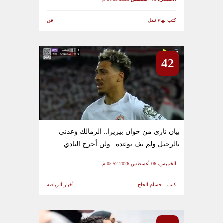
كتب بهاء نبيل
فن
42
بيان ناري من خوان بيزيرا.. الزمالك وعدني
بالرحيل ولم يف بوعده.. ولن أحرج النادي
الخميس، 06 أغسطس 2026 05:52 م
كتب – حسام الحاج
أخبار الرياضة